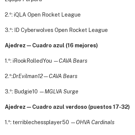
2.º: iQLA Open Rocket League
3.º: ID Cyberwolves Open Rocket League
Ajedrez — Cuadro azul (16 mejores)
1.º: iRookRolledYou —
CAVA Bears
2.º:
DrEvilman12—CAVA Bears
3.º: Budgie10 —
MGLVA Surge
Ajedrez — Cuadro azul verdoso (puestos 17-32)
1.º: terriblechessplayer50 —
OHVA Cardinals